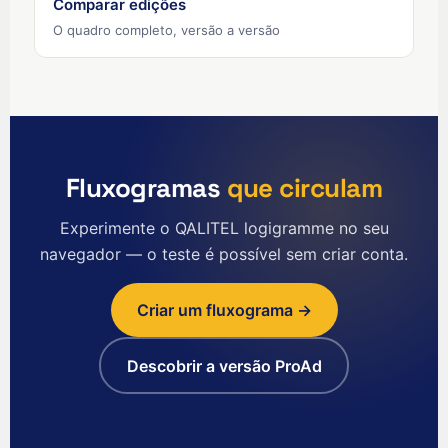
Comparar edições
English (US)
O quadro completo, versão a versão
العربية
Deutsch
Türkçe
Polski
Fluxogramas
que circulam
Русский
简体中文
Experimente o QALITEL logigramme no seu
navegador — o teste é possível sem criar conta.
한국어
日本語
Criar um fluxograma →
Español
Nederlands
Descobrir a versão ProAd
English (UK)
Italiano