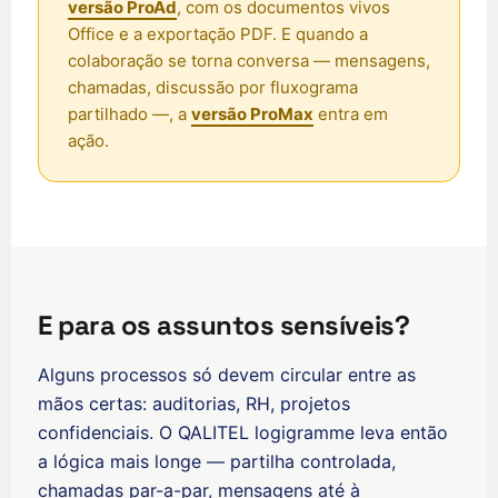
versão ProAd
, com os documentos vivos
Office e a exportação PDF. E quando a
colaboração se torna conversa — mensagens,
chamadas, discussão por fluxograma
ʻŌlelo Hawaiʻi
partilhado —, a
versão ProMax
entra em
ação.
Reo Tahiti
Te reo Māori
Français (Suisse)
Français de Belgique
Français du Canada
E para os assuntos sensíveis?
العربية (مصر)
العربية (الإمارات)
Alguns processos só devem circular entre as
mãos certas: auditorias, RH, projetos
العربية (السعودية)
confidenciais. O QALITEL logigramme leva então
香港中文
a lógica mais longe — partilha controlada,
繁體中文
chamadas par-a-par, mensagens até à