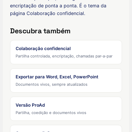
Nederlands (België)
encriptação de ponta a ponta. É o tema da
página
Colaboração confidencial
.
Deutsch (Schweiz)
Deutsch (Österreich)
Descubra também
Español de Chile
Español de Colombia
Colaboração confidencial
Español de Argentina
Partilha controlada, encriptação, chamadas par-a-par
Español de México
Português do Brasil
Exportar para Word, Excel, PowerPoint
English (India)
Documentos vivos, sempre atualizados
English (South Africa)
English (New Zealand)
Versão ProAd
English (Ireland)
Partilha, coedição e documentos vivos
English (Australia)
English (Canada)