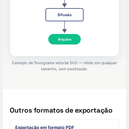
Te reo Māori
Difusão
Français (Suisse)
Français de Belgique
Français du Canada
Arquivo
العربية (مصر)
العربية (الإمارات)
Exemplo de fluxograma vetorial SVG — nítido em qualquer
العربية (السعودية)
tamanho, sem pixelização.
香港中文
繁體中文
Nederlands (België)
Deutsch (Schweiz)
Outros formatos de exportação
Deutsch (Österreich)
Español de Chile
Exportação em formato PDF