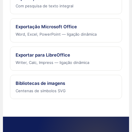
Español de Colombia
Com pesquisa de texto integral
Español de Argentina
Español de México
Exportação Microsoft Office
Português do Brasil
Word, Excel, PowerPoint — ligação dinâmica
English (India)
English (South Africa)
Exportar para LibreOffice
English (New Zealand)
Writer, Calc, Impress — ligação dinâmica
English (Ireland)
English (Australia)
Bibliotecas de imagens
English (Canada)
Centenas de símbolos SVG
English (US)
العربية
Deutsch
Türkçe