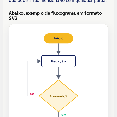
que poderá redimensioná-lo sem qualquer perda.
Abaixo, exemplo de fluxograma em formato
SVG
Início
Redação
Não
Aprovado?
ʻŌlelo Hawaiʻi
Sim
Reo Tahiti