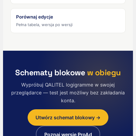
English (Ireland)
English (Australia)
Porównaj edycje
English (Canada)
Pełna tabela, wersja po wersji
English (US)
العربية
Deutsch
Türkçe
Schematy blokowe
w obiegu
Русский
简体中文
Wypróbuj QALITEL logigramme w swojej
한국어
przeglądarce — test jest możliwy bez zakładania
konta.
日本語
Português
Utwórz schemat blokowy →
Español
Nederlands
Poznaj wersję ProAd