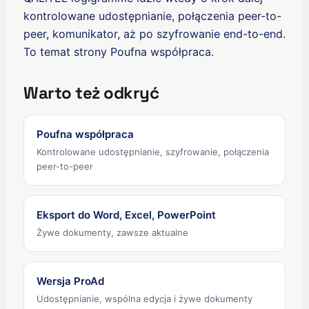
kontrolowane udostępnianie, połączenia peer-to-
香港中文
peer, komunikator, aż po szyfrowanie end-to-end.
繁體中文
To temat strony
Poufna współpraca
.
Nederlands (België)
Deutsch (Schweiz)
Warto też odkryć
Deutsch (Österreich)
Español de Chile
Poufna współpraca
Kontrolowane udostępnianie, szyfrowanie, połączenia
Español de Colombia
peer-to-peer
Español de Argentina
Español de México
Eksport do Word, Excel, PowerPoint
Português do Brasil
Żywe dokumenty, zawsze aktualne
English (India)
English (South Africa)
Wersja ProAd
English (New Zealand)
Udostępnianie, wspólna edycja i żywe dokumenty