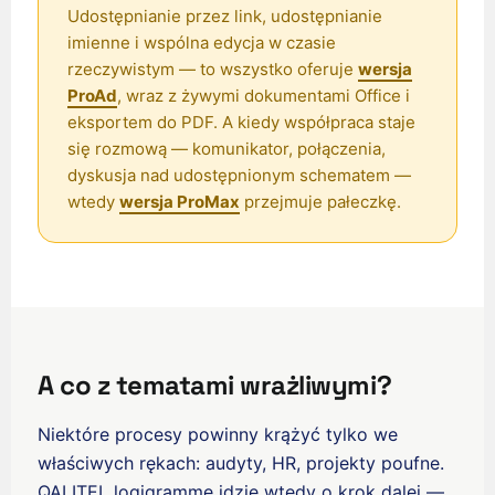
Udostępnianie przez link, udostępnianie
imienne i wspólna edycja w czasie
rzeczywistym — to wszystko oferuje
wersja
ProAd
, wraz z żywymi dokumentami Office i
eksportem do PDF. A kiedy współpraca staje
się rozmową — komunikator, połączenia,
dyskusja nad udostępnionym schematem —
ʻŌlelo Hawaiʻi
wtedy
wersja ProMax
przejmuje pałeczkę.
Reo Tahiti
Te reo Māori
Français (Suisse)
Français de Belgique
Français du Canada
A co z tematami wrażliwymi?
العربية (مصر)
Niektóre procesy powinny krążyć tylko we
العربية (الإمارات)
właściwych rękach: audyty, HR, projekty poufne.
العربية (السعودية)
QALITEL logigramme idzie wtedy o krok dalej —