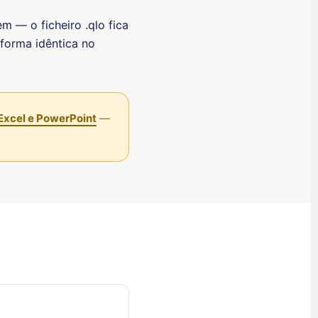
繁體中文
 — o ficheiro .qlo fica
Nederlands (België)
forma idêntica no
Deutsch (Schweiz)
Deutsch (Österreich)
Español de Chile
Excel e PowerPoint
—
Español de Colombia
Español de Argentina
Español de México
Português do Brasil
English (India)
English (South Africa)
English (New Zealand)
English (Ireland)