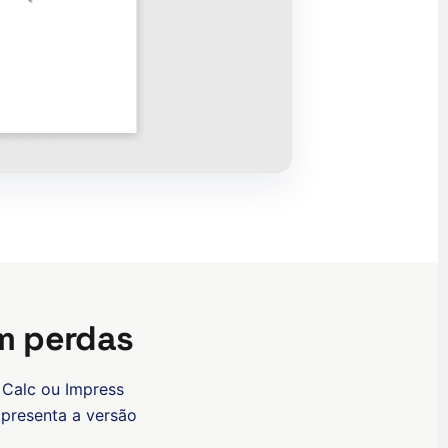
ʻŌlelo Hawaiʻi
Reo Tahiti
Te reo Māori
Français (Suisse)
Français de Belgique
Français du Canada
m perdas
العربية (مصر)
العربية (الإمارات)
, Calc ou Impress
العربية (السعودية)
presenta a versão
香港中文