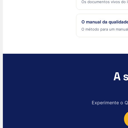
Os documentos vivos do l
O manual da qualidad
O método para um manual
A s
Experimente o Q