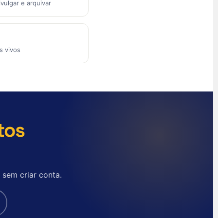
English (Australia)
vulgar e arquivar
English (Canada)
English (US)
العربية
s vivos
Deutsch
Türkçe
Polski
Русский
tos
简体中文
한국어
日本語
sem criar conta.
Español
Nederlands
English (UK)