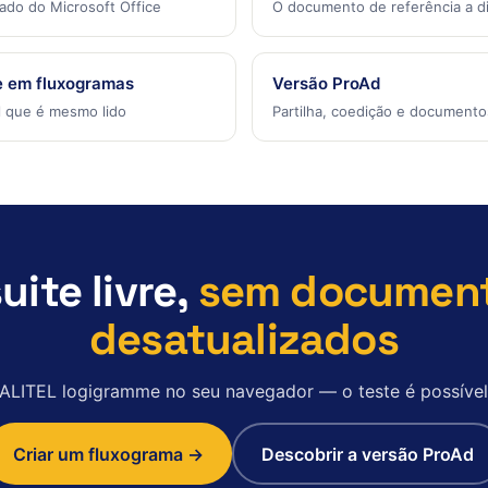
ado do Microsoft Office
O documento de referência a di
e em fluxogramas
Versão ProAd
 que é mesmo lido
Partilha, coedição e documento
uite livre,
sem documen
desatualizados
ALITEL logigramme no seu navegador — o teste é possível 
Criar um fluxograma →
Descobrir a versão ProAd