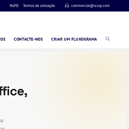
RGPD
Termos de utilização
commercial@scoqi.com
ÇOS
CONTACTE-NOS
CRIAR UM FLUXOGRAMA
fice,
 o
ra-