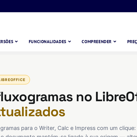
ERSÕES
FUNCIONALIDADES
COMPREENDER
PRE
IBREOFFICE
fluxogramas no LibreOf
tualizados
ogramas para o Writer, Calc e Impress com um clique:
no documento mantém-se ligado à sua origem — alte