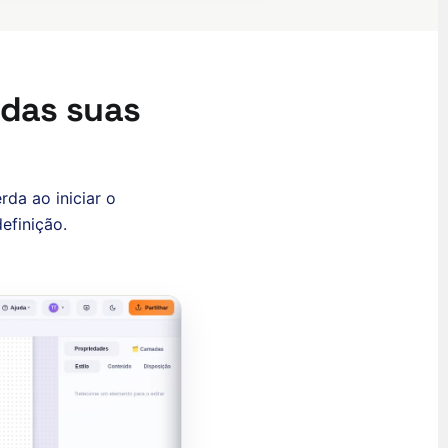
 das suas
ʻŌlelo Hawaiʻi
rda ao iniciar o
Reo Tahiti
efinição.
Te reo Māori
Français (Suisse)
Français de Belgique
Français du Canada
العربية (مصر)
العربية (الإمارات)