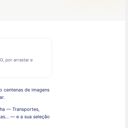
, por arrastar e
ão centenas de imagens
ar.
olha — Transportes,
das… — e a sua seleção