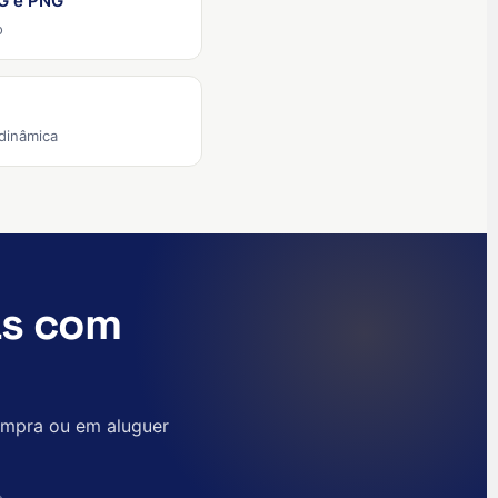
G e PNG
English (Ireland)
o
English (Australia)
English (Canada)
English (US)
 dinâmica
العربية
Deutsch
Türkçe
Polski
as com
Русский
简体中文
한국어
ompra ou em aluguer
日本語
Español