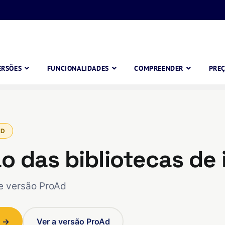
ERSÕES
FUNCIONALIDADES
COMPREENDER
PRE
AD
ão das bibliotecas de
e versão ProAd
a →
Ver a versão ProAd