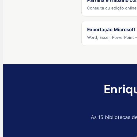
Partilha e trabalho co
Consulta ou edição online
Exportação Microsoft 
Word, Excel, PowerPoint 
Enriq
As 15 bibliotecas 