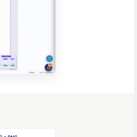
العربية (السعودية)
香港中文
繁體中文
Nederlands (België)
Deutsch (Schweiz)
Deutsch (Österreich)
Español de Chile
Español de Colombia
Español de Argentina
Español de México
Português do Brasil
English (India)
English (South Africa)
English (New Zealand)