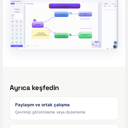
Français de Belgique
Français du Canada
العربية (مصر)
العربية (الإمارات)
العربية (السعودية)
香港中文
繁體中文
Nederlands (België)
Deutsch (Schweiz)
Ayrıca keşfedin
Deutsch (Österreich)
Español de Chile
Paylaşım ve ortak çalışma
Español de Colombia
Çevrimiçi görüntüleme veya düzenleme
Español de Argentina