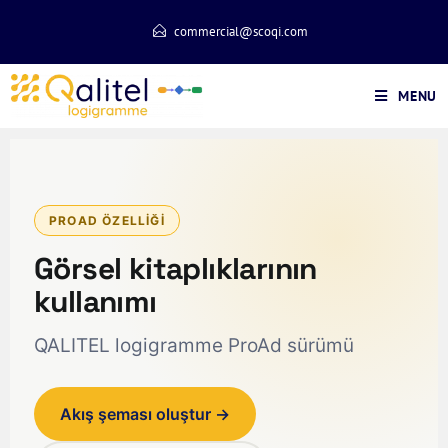
commercial@scoqi.com
MENU
PROAD ÖZELLIĞI
Görsel kitaplıklarının
kullanımı
QALITEL logigramme ProAd sürümü
Akış şeması oluştur →