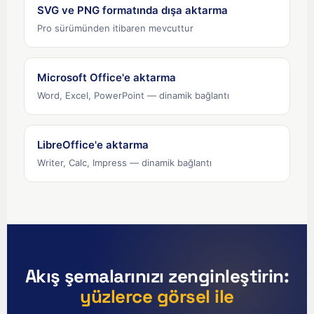
Español de México
SVG ve PNG formatında dışa aktarma
Português do Brasil
Pro sürümünden itibaren mevcuttur
English (India)
English (South Africa)
Microsoft Office'e aktarma
English (New Zealand)
Word, Excel, PowerPoint — dinamik bağlantı
English (Ireland)
English (Australia)
LibreOffice'e aktarma
English (Canada)
Writer, Calc, Impress — dinamik bağlantı
English (US)
العربية
Deutsch
Polski
Akış şemalarınızı zenginleştirin:
Русский
yüzlerce görsel ile
简体中文