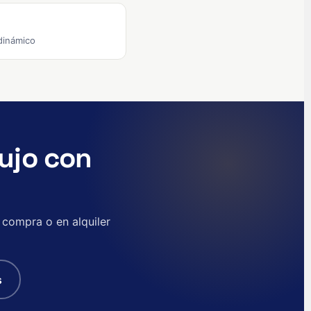
English (Canada)
English (US)
dinámico
العربية
Deutsch
Türkçe
Polski
ujo con
Русский
简体中文
한국어
 compra o en alquiler
日本語
Português
Nederlands
s
English (UK)