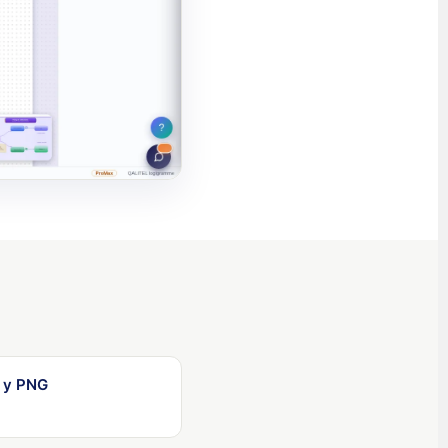
繁體中文
Nederlands (België)
Deutsch (Schweiz)
Deutsch (Österreich)
Español de Chile
Español de Colombia
Español de Argentina
Español de México
Português do Brasil
English (India)
English (South Africa)
English (New Zealand)
G y PNG
English (Ireland)
English (Australia)