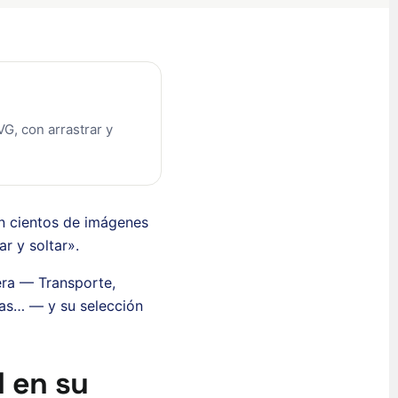
G, con arrastrar y
n cientos de imágenes
r y soltar».
iera — Transporte,
das… — y su selección
l en su