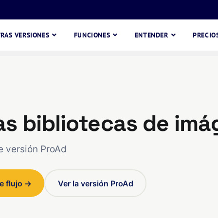
RAS VERSIONES
FUNCIONES
ENTENDER
PRECIO
as bibliotecas de im
 versión ProAd
e flujo →
Ver la versión ProAd