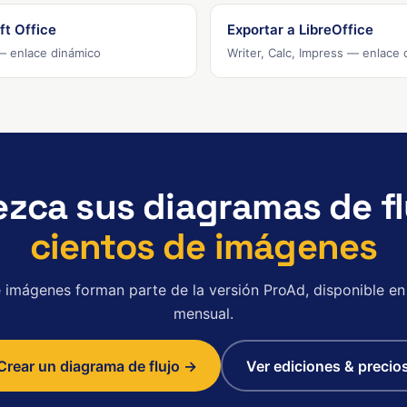
ft Office
Exportar a LibreOffice
— enlace dinámico
Writer, Calc, Impress — enlace 
ezca sus diagramas de fl
cientos de imágenes
e imágenes forman parte de la versión ProAd, disponible en
mensual.
Crear un diagrama de flujo →
Ver ediciones & precio