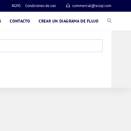
香港中文
RGPD
Condiciones de uso
commercial@scoqi.com
繁體中文
ALTERNAR
S
CONTACTO
CREAR UN DIAGRAMA DE FLUJO
Nederlands (België)
Deutsch (Schweiz)
BÚSQUEDA
Deutsch (Österreich)
Español de Chile
DE
Español de Colombia
Español de Argentina
LA
Español de México
Português do Brasil
WEB
English (India)
English (South Africa)
English (New Zealand)
English (Ireland)