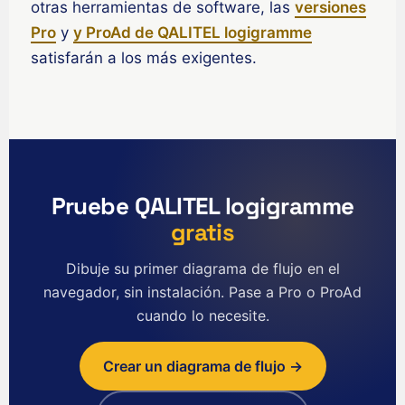
otras herramientas de software, las
versiones
English (Ireland)
Pro
y
y ProAd de QALITEL logigramme
English (Australia)
satisfarán a los más exigentes.
English (Canada)
English (US)
العربية
Deutsch
Pruebe QALITEL logigramme
Türkçe
gratis
Polski
Русский
Dibuje su primer diagrama de flujo en el
navegador, sin instalación. Pase a Pro o ProAd
简体中文
cuando lo necesite.
한국어
日本語
Crear un diagrama de flujo →
Português