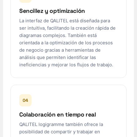
Sencillez y optimización
La interfaz de QALITEL está diseñada para
ser intuitiva, facilitando la creación rápida de
diagramas complejos. También está
orientada a la optimización de los procesos
de negocio gracias a herramientas de
análisis que permiten identificar las
ʻŌlelo Hawaiʻi
ineficiencias y mejorar los flujos de trabajo.
Reo Tahiti
Te reo Māori
Français (Suisse)
04
Français de Belgique
Français du Canada
Colaboración en tiempo real
العربية (مصر)
QALITEL logigramme también ofrece la
العربية (الإمارات)
posibilidad de compartir y trabajar en