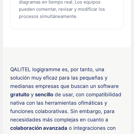
diagramas en tiempo real. Los equipos
العربية (السعودية)
pueden comentar, revisar y modificar los
香港中文
procesos simultáneamente.
繁體中文
Nederlands (België)
Deutsch (Schweiz)
Deutsch (Österreich)
Español de Chile
QALITEL logigramme es, por tanto, una
Español de Colombia
solución muy eficaz para las pequeñas y
Español de Argentina
medianas empresas que buscan un software
Español de México
gratuito
y
sencillo
de usar, con compatibilidad
Português do Brasil
nativa con las herramientas ofimáticas y
funciones colaborativas. Sin embargo, para
English (India)
necesidades más complejas en cuanto a
English (South Africa)
colaboración avanzada
o integraciones con
English (New Zealand)