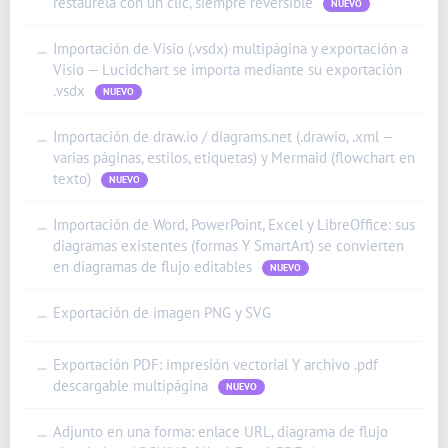
restáurela con un clic, siempre reversible
NUEVO
Importación de Visio (.vsdx) multipágina y exportación a
—
Visio — Lucidchart se importa mediante su exportación
.vsdx
NUEVO
Importación de draw.io / diagrams.net (.drawio, .xml —
—
varias páginas, estilos, etiquetas) y Mermaid (flowchart en
texto)
NUEVO
Importación de Word, PowerPoint, Excel y LibreOffice: sus
—
diagramas existentes (formas Y SmartArt) se convierten
en diagramas de flujo editables
NUEVO
Exportación de imagen PNG y SVG
—
Exportación PDF: impresión vectorial Y archivo .pdf
—
descargable multipágina
NUEVO
Adjunto en una forma: enlace URL, diagrama de flujo
—