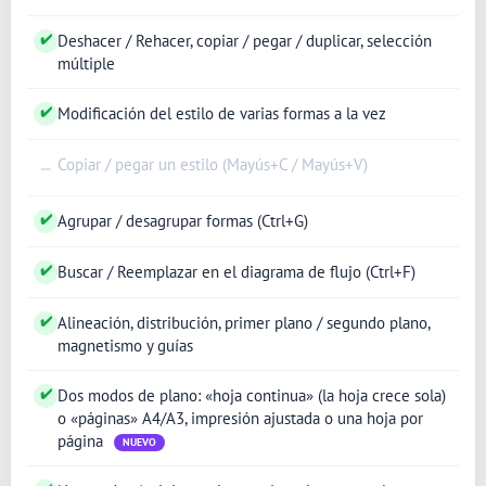
✔
Deshacer / Rehacer, copiar / pegar / duplicar, selección
múltiple
✔
Modificación del estilo de varias formas a la vez
Copiar / pegar un estilo (Mayús+C / Mayús+V)
—
✔
Agrupar / desagrupar formas (Ctrl+G)
✔
Buscar / Reemplazar en el diagrama de flujo (Ctrl+F)
✔
Alineación, distribución, primer plano / segundo plano,
magnetismo y guías
✔
Dos modos de plano: «hoja continua» (la hoja crece sola)
o «páginas» A4/A3, impresión ajustada o una hoja por
página
NUEVO