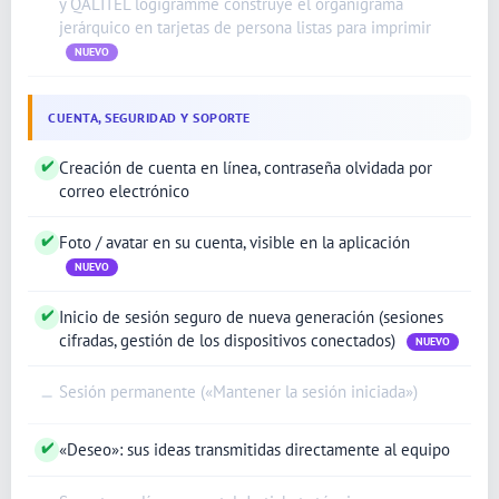
y QALITEL logigramme construye el organigrama
English (Ireland)
jerárquico en tarjetas de persona listas para imprimir
English (Australia)
NUEVO
English (Canada)
English (US)
CUENTA, SEGURIDAD Y SOPORTE
العربية
✔
Creación de cuenta en línea, contraseña olvidada por
Deutsch
correo electrónico
Türkçe
✔
Foto / avatar en su cuenta, visible en la aplicación
Polski
NUEVO
Русский
✔
Inicio de sesión seguro de nueva generación (sesiones
简体中文
cifradas, gestión de los dispositivos conectados)
NUEVO
한국어
Sesión permanente («Mantener la sesión iniciada»)
—
日本語
Português
✔
«Deseo»: sus ideas transmitidas directamente al equipo
Nederlands