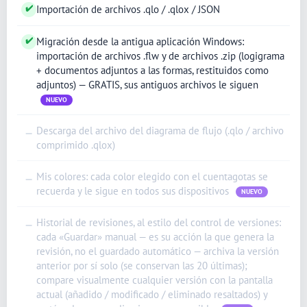
✔
Importación de archivos .qlo / .qlox / JSON
✔
Migración desde la antigua aplicación Windows:
importación de archivos .flw y de archivos .zip (logigrama
+ documentos adjuntos a las formas, restituidos como
adjuntos) — GRATIS, sus antiguos archivos le siguen
NUEVO
Descarga del archivo del diagrama de flujo (.qlo / archivo
—
comprimido .qlox)
Mis colores: cada color elegido con el cuentagotas se
—
recuerda y le sigue en todos sus dispositivos
NUEVO
Historial de revisiones, al estilo del control de versiones:
—
cada «Guardar» manual — es su acción la que genera la
revisión, no el guardado automático — archiva la versión
anterior por sí solo (se conservan las 20 últimas);
compare visualmente cualquier versión con la pantalla
actual (añadido / modificado / eliminado resaltados) y