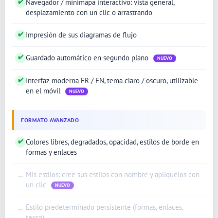
✔
Navegador / minimapa interactivo: vista general,
desplazamiento con un clic o arrastrando
✔
Impresión de sus diagramas de flujo
✔
Guardado automático en segundo plano
NUEVO
✔
Interfaz moderna FR / EN, tema claro / oscuro, utilizable
en el móvil
NUEVO
FORMATO AVANZADO
✔
Colores libres, degradados, opacidad, estilos de borde en
formas y enlaces
Mis estilos: cree sus estilos con nombre y aplíquelos con
—
un clic
NUEVO
Estilo predeterminado persistente (formas, enlaces,
—
texto)