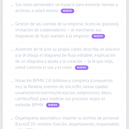
Sus notas personales: un espacio para enviarse memos y
—
香港中文
archivos a usted mismo
NUEVO
繁體中文
Gestión de las cuentas de la empresa: licencias (puestos),
—
Nederlands (België)
invitación de colaboradores — al marcharse, sus
Deutsch (Schweiz)
diagramas de flujo vuelven a la empresa
NUEVO
Deutsch (Österreich)
Asistente de IA (con su propia clave): describa un proceso
—
Español de Chile
y la IA dibuja el diagrama de flujo editable; explicación
de un diagrama y ayuda a la creación — la IA que elija,
Español de Colombia
usted controla el uso y el coste
NUEVO
Español de Argentina
Notación BPMN 2.0: biblioteca completa (compuertas
—
Español de México
incl. la Paralela, eventos de inicio/fin, tareas tipadas
Português do Brasil
usuario/servicio/envío/recepción, subprocesos, datos,
carriles/Pool) para modelar sus procesos según el
English (India)
estándar BPMN
NUEVO
English (South Africa)
Organigrama automático: importe su archivo de personal
—
English (New Zealand)
(Excel/CSV: nombre, función, departamento, responsable)