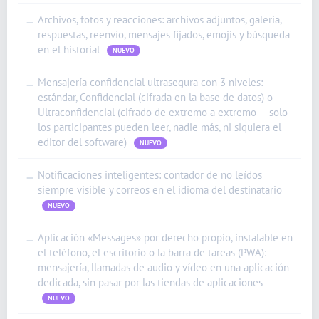
Archivos, fotos y reacciones: archivos adjuntos, galería,
—
respuestas, reenvío, mensajes fijados, emojis y búsqueda
en el historial
NUEVO
Mensajería confidencial ultrasegura con 3 niveles:
—
estándar, Confidencial (cifrada en la base de datos) o
Ultraconfidencial (cifrado de extremo a extremo — solo
ʻŌlelo Hawaiʻi
los participantes pueden leer, nadie más, ni siquiera el
editor del software)
NUEVO
Reo Tahiti
Te reo Māori
Notificaciones inteligentes: contador de no leídos
—
siempre visible y correos en el idioma del destinatario
Français (Suisse)
NUEVO
Français de Belgique
Aplicación «Messages» por derecho propio, instalable en
—
Français du Canada
el teléfono, el escritorio o la barra de tareas (PWA):
العربية (مصر)
mensajería, llamadas de audio y vídeo en una aplicación
dedicada, sin pasar por las tiendas de aplicaciones
العربية (الإمارات)
NUEVO
العربية (السعودية)