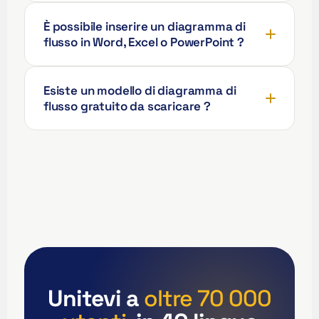
Deutsch (Österreich)
È possibile inserire un diagramma di
flusso in Word, Excel o PowerPoint ?
Español de Chile
Español de Colombia
Esiste un modello di diagramma di
Español de Argentina
flusso gratuito da scaricare ?
Español de México
Português do Brasil
English (India)
English (South Africa)
English (New Zealand)
English (Ireland)
English (Australia)
English (Canada)
Unitevi a
oltre 70 000
English (US)