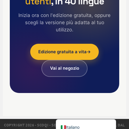
utenti
, in 40 lingue
العربية
Deutsch
Inizia ora con l'edizione gratuita, oppure
scegli la versione più adatta al tuo
Türkçe
utilizzo.
Polski
Русский
简体中文
Edizione gratuita a vita
→
한국어
Vai al negozio
日本語
Português
Español
Nederlands
English (UK)
Français
COPYRIGHT 2026 - SCOQI - SOFTWARE PER LA QUALITÀ QALITEL DAL
Italiano
1993