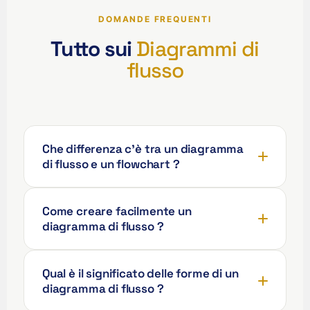
DOMANDE FREQUENTI
ʻŌlelo Hawaiʻi
Tutto sui
Diagrammi di
Reo Tahiti
flusso
Te reo Māori
Français (Suisse)
Français de Belgique
Che differenza c'è tra un diagramma
Français du Canada
di flusso e un flowchart ?
العربية (مصر)
العربية (الإمارات)
Come creare facilmente un
العربية (السعودية)
diagramma di flusso ?
香港中文
繁體中文
Qual è il significato delle forme di un
Nederlands (België)
diagramma di flusso ?
Deutsch (Schweiz)