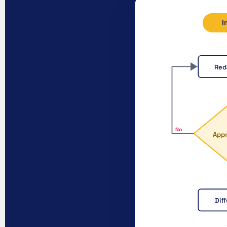
I
Red
No
App
Dif