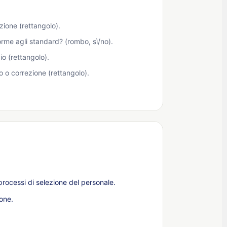
ʻŌlelo Hawaiʻi
zione (rettangolo).
Reo Tahiti
rme agli standard? (rombo, sì/no).
Te reo Māori
gio (rettangolo).
Français (Suisse)
o o correzione (rettangolo).
Français de Belgique
Français du Canada
العربية (مصر)
العربية (الإمارات)
العربية (السعودية)
香港中文
繁體中文
rocessi di selezione del personale.
Nederlands (België)
one.
Deutsch (Schweiz)