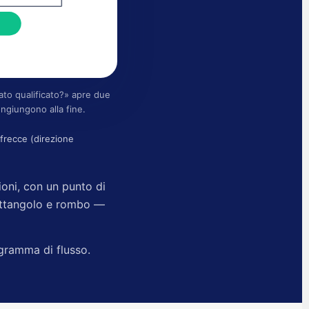
ato qualificato?» apre due
congiungono alla fine.
 frecce (direzione
oni, con un punto di
rettangolo e rombo —
gramma di flusso.