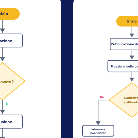
nizio
Inizio
azione
Pubblicazione de
Ricezione delle c
rovato?
No
Candidat
qualifica
Sì
fusione
Informare
il candidato