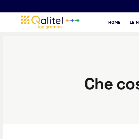
HOME
LE 
Che cos