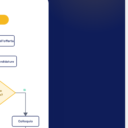
ll'offerta
andidature
Sì
o
to?
Colloquio