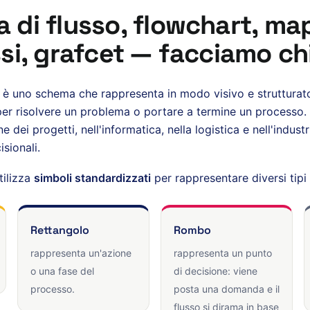
 di flusso, flowchart, ma
si, grafcet — facciamo ch
è uno schema che rappresenta in modo visivo e strutturat
i per risolvere un problema o portare a termine un processo. L
e dei progetti, nell'informatica, nella logistica e nell'indust
sionali.
tilizza
simboli standardizzati
per rappresentare diversi tipi 
Rettangolo
Rombo
rappresenta un'azione
rappresenta un punto
o una fase del
di decisione: viene
processo.
posta una domanda e il
flusso si dirama in base