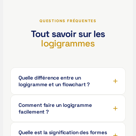
QUESTIONS FRÉQUENTES
Tout savoir sur les
ʻŌlelo Hawaiʻi
logigrammes
Reo Tahiti
Te reo Māori
Français (Suisse)
Quelle différence entre un
Français de Belgique
logigramme et un flowchart ?
Français du Canada
العربية (مصر)
Comment faire un logigramme
العربية (الإمارات)
facilement ?
العربية (السعودية)
香港中文
Quelle est la signification des formes