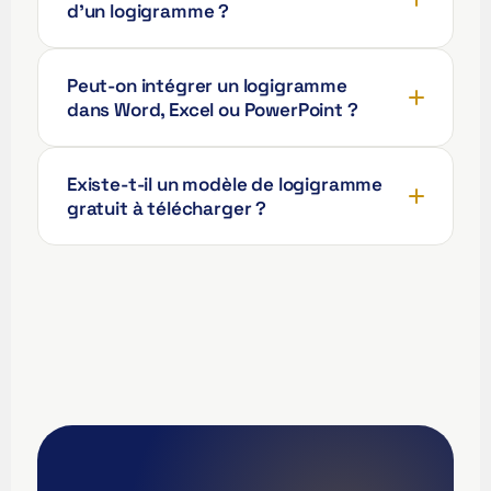
繁體中文
d'un logigramme ?
Nederlands (België)
Deutsch (Schweiz)
Peut-on intégrer un logigramme
dans Word, Excel ou PowerPoint ?
Deutsch (Österreich)
Español de Chile
Existe-t-il un modèle de logigramme
Español de Colombia
gratuit à télécharger ?
Español de Argentina
Español de México
Português do Brasil
English (India)
English (South Africa)
English (New Zealand)
English (Ireland)
English (Australia)