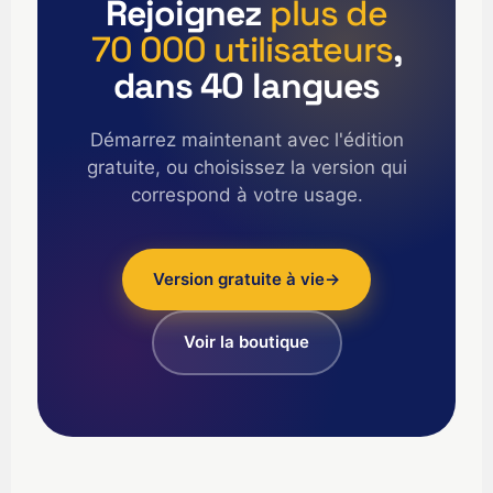
Rejoignez
plus de
English (Canada)
70 000 utilisateurs
,
English (US)
dans 40 langues
العربية
Deutsch
Démarrez maintenant avec l'édition
gratuite, ou choisissez la version qui
Türkçe
correspond à votre usage.
Polski
Русский
简体中文
Version gratuite à vie
→
한국어
Voir la boutique
日本語
Português
Español
Nederlands