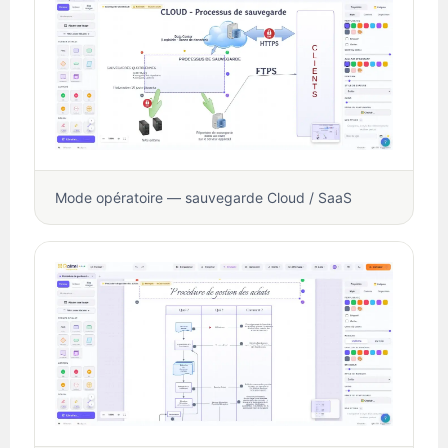
Mode opératoire — sauvegarde Cloud / SaaS