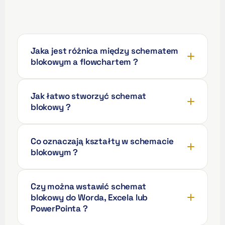
ʻŌlelo Hawaiʻi
Reo Tahiti
Te reo Māori
Jaka jest różnica między schematem
blokowym a flowchartem ?
Français (Suisse)
Français de Belgique
Jak łatwo stworzyć schemat
Français du Canada
blokowy ?
العربية (مصر)
العربية (الإمارات)
Co oznaczają kształty w schemacie
العربية (السعودية)
blokowym ?
香港中文
繁體中文
Czy można wstawić schemat
Nederlands (België)
blokowy do Worda, Excela lub
PowerPointa ?
Deutsch (Schweiz)