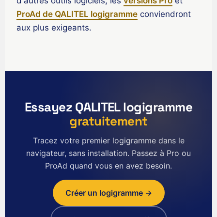
d'autres outils logiciels, les
versions Pro
et
English (Ireland)
ProAd de QALITEL logigramme
conviendront
English (Australia)
aux plus exigeants.
English (Canada)
English (US)
العربية
Deutsch
Essayez QALITEL logigramme
Türkçe
gratuitement
Polski
Русский
Tracez votre premier logigramme dans le
navigateur, sans installation. Passez à Pro ou
简体中文
ProAd quand vous en avez besoin.
한국어
日本語
Créer un logigramme →
Português