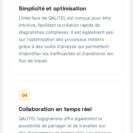
Simplicité et optimisation
L'interface de QALITEL est conçue pour être
intuitive, facilitant la création rapide de
diagrammes complexes. Il est également axé
sur l'optimisation des processus métiers
grâce à des outils d'analyse qui permettent
d'identifier les inefficacités et d'améliorer les
ʻŌlelo Hawaiʻi
flux de travail.
Reo Tahiti
Te reo Māori
Français (Suisse)
04
Français de Belgique
Français du Canada
Collaboration en temps réel
العربية (مصر)
QALITEL logigramme offre également la
العربية (الإمارات)
possibilité de partager et de travailler sur
des diagrammes en temps réel. Les équipes