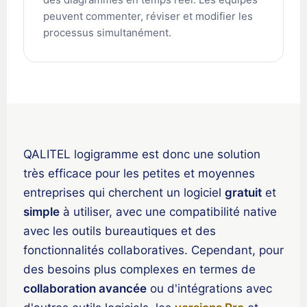
العربية (السعودية)
peuvent commenter, réviser et modifier les
香港中文
processus simultanément.
繁體中文
Nederlands (België)
Deutsch (Schweiz)
Deutsch (Österreich)
Español de Chile
QALITEL logigramme est donc une solution
Español de Colombia
très efficace pour les petites et moyennes
Español de Argentina
entreprises qui cherchent un logiciel
gratuit
et
Español de México
simple
à utiliser, avec une compatibilité native
Português do Brasil
avec les outils bureautiques et des
fonctionnalités collaboratives. Cependant, pour
English (India)
des besoins plus complexes en termes de
English (South Africa)
collaboration avancée
ou d'intégrations avec
English (New Zealand)