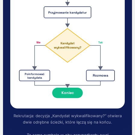
Przyjmowanie kandydatur
Nie
Tak
Kandydat
wykwalifikowany?
Poinformować
Rozmowa
kandydata
Koniec
Rekrutacja: decyzja „Kandydat wykwalifikowany?” otwiera
dwie odrębne ścieżki, które łączą się na końcu.