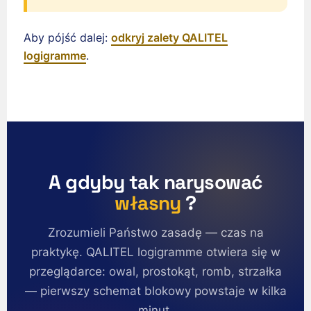
Português do Brasil
Aby pójść dalej:
odkryj zalety QALITEL
English (India)
logigramme
.
English (South Africa)
English (New Zealand)
English (Ireland)
English (Australia)
English (Canada)
A gdyby tak narysować
English (US)
własny
?
العربية
Deutsch
Zrozumieli Państwo zasadę — czas na
Türkçe
praktykę. QALITEL logigramme otwiera się w
Русский
przeglądarce: owal, prostokąt, romb, strzałka
— pierwszy schemat blokowy powstaje w kilka
简体中文
minut.