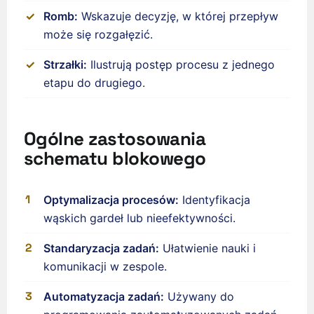
Romb:
Wskazuje decyzję, w której przepływ
może się rozgałęzić.
Strzałki:
Ilustrują postęp procesu z jednego
etapu do drugiego.
Ogólne zastosowania
schematu blokowego
Optymalizacja procesów:
Identyfikacja
wąskich gardeł lub nieefektywności.
ʻŌlelo Hawaiʻi
Standaryzacja zadań:
Ułatwienie nauki i
Reo Tahiti
komunikacji w zespole.
Te reo Māori
Automatyzacja zadań:
Używany do
Français (Suisse)