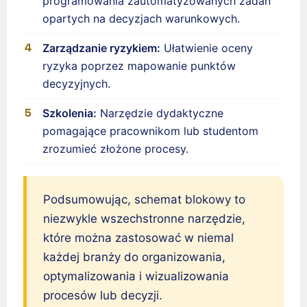
programowania zautomatyzowanych zadań
Français de Belgique
opartych na decyzjach warunkowych.
Français du Canada
Zarządzanie ryzykiem:
Ułatwienie oceny
العربية (مصر)
ryzyka poprzez mapowanie punktów
العربية (الإمارات)
decyzyjnych.
العربية (السعودية)
Szkolenia:
Narzędzie dydaktyczne
香港中文
pomagające pracownikom lub studentom
繁體中文
zrozumieć złożone procesy.
Nederlands (België)
Deutsch (Schweiz)
Podsumowując, schemat blokowy to
Deutsch (Österreich)
niezwykle wszechstronne narzędzie,
Español de Chile
które można zastosować w niemal
Español de Colombia
każdej branży do organizowania,
optymalizowania i wizualizowania
Español de Argentina
procesów lub decyzji.
Español de México