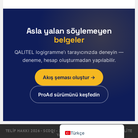
العربية
Deutsch
Polski
Asla yalan söylemeyen
Русский
belgeler
简体中文
한국어
QALITEL logigramme'ı tarayıcınızda deneyin —
deneme, hesap oluşturmadan yapılabilir.
日本語
Português
Akış şeması oluştur →
Español
Nederlands
ProAd sürümünü keşfedin
English (UK)
Italiano
Français
TELIF HAKKI 2026 - SCOQI - 1993'TEN BERI QALITEL SERISI KALITE
Türkçe
YAZILIMLARI