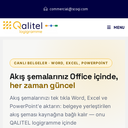
commercial@scoqi.com
MENU
CANLI BELGELER · WORD, EXCEL, POWERPOINT
Akış şemalarınız Office içinde,
her zaman güncel
Akış şemalarınızı tek tıkla Word, Excel ve
PowerPoint'e aktarın: belgeye yerleştirilen
akış şeması kaynağına bağlı kalır — onu
QALITEL logigramme içinde