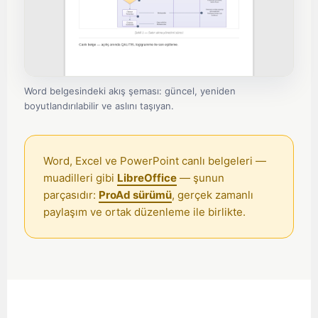
ʻŌlelo Hawaiʻi
Reo Tahiti
Te reo Māori
Word belgesindeki akış şeması: güncel, yeniden
Français (Suisse)
boyutlandırılabilir ve aslını taşıyan.
Français de Belgique
Français du Canada
Word, Excel ve PowerPoint canlı belgeleri —
العربية (مصر)
muadilleri gibi
LibreOffice
— şunun
العربية (الإمارات)
parçasıdır:
ProAd sürümü
, gerçek zamanlı
paylaşım ve ortak düzenleme ile birlikte.
العربية (السعودية)
香港中文
繁體中文
Nederlands (België)
Deutsch (Schweiz)