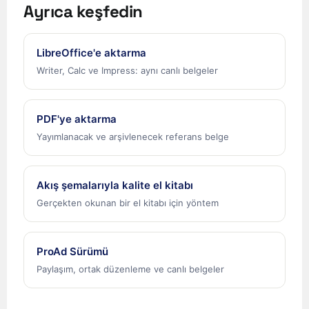
Ayrıca keşfedin
Deutsch (Österreich)
Español de Chile
LibreOffice'e aktarma
Español de Colombia
Writer, Calc ve Impress: aynı canlı belgeler
Español de Argentina
Español de México
PDF'ye aktarma
Português do Brasil
Yayımlanacak ve arşivlenecek referans belge
English (India)
English (South Africa)
Akış şemalarıyla kalite el kitabı
English (New Zealand)
Gerçekten okunan bir el kitabı için yöntem
English (Ireland)
English (Australia)
ProAd Sürümü
English (Canada)
Paylaşım, ortak düzenleme ve canlı belgeler
English (US)