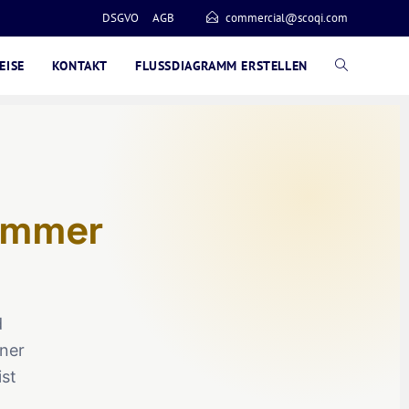
DSGVO
AGB
commercial@scoqi.com
EISE
KONTAKT
FLUSSDIAGRAMM ERSTELLEN
immer
d
iner
ist