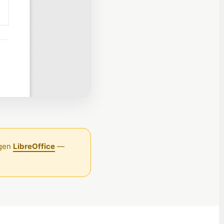
العربية (الإمارات)
العربية (السعودية)
香港中文
繁體中文
Nederlands (België)
Deutsch (Schweiz)
Deutsch (Österreich)
Español de Chile
Español de Colombia
ngen
LibreOffice
—
Español de Argentina
Español de México
Português do Brasil
English (India)