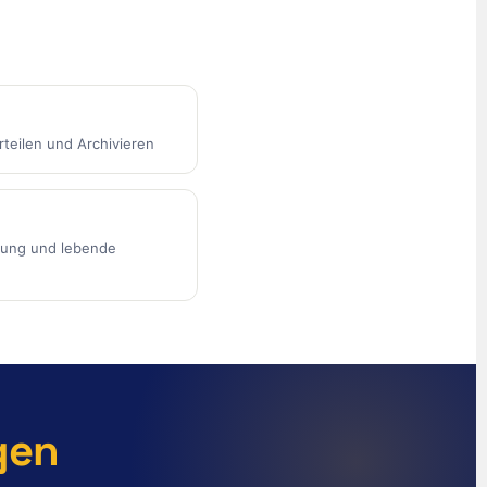
English (South Africa)
English (New Zealand)
English (Ireland)
English (Australia)
eilen und Archivieren
English (Canada)
English (US)
العربية
tung und lebende
Türkçe
Polski
Русский
简体中文
한국어
gen
日本語
Português