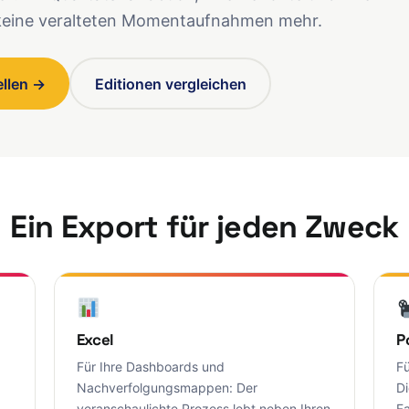
 keine veralteten Momentaufnahmen mehr.
ellen →
Editionen vergleichen
Ein Export für jeden Zweck
Excel
P
Für Ihre Dashboards und
Fü
Nachverfolgungsmappen: Der
Di
veranschaulichte Prozess lebt neben Ihren
F