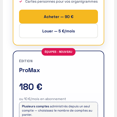
Cartes personnes pour vos organigrammes
العربية (السعودية)
香港中文
Acheter — 90 €
繁體中文
Louer — 5 €/mois
Nederlands (België)
Deutsch (Schweiz)
Deutsch (Österreich)
ÉQUIPES · NOUVEAU
Español de Chile
ÉDITION
Español de Colombia
ProMax
Español de Argentina
Español de México
180 €
Português do Brasil
ou 10 €/mois en abonnement
English (India)
Plusieurs comptes
administrés depuis un seul
English (South Africa)
compte — choisissez le nombre de comptes au
panier.