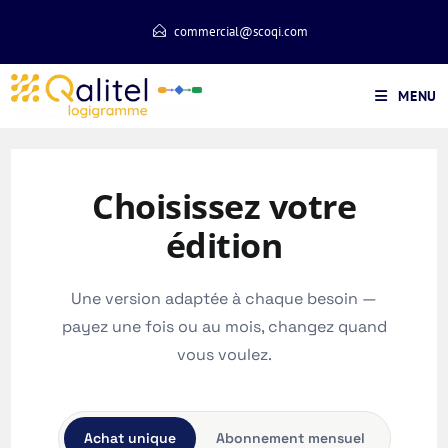
Aller
commercial@scoqi.com
au
contenu
MENU
Choisissez votre
édition
Une version adaptée à chaque besoin —
payez une fois ou au mois, changez quand
vous voulez.
Achat unique
Abonnement mensuel