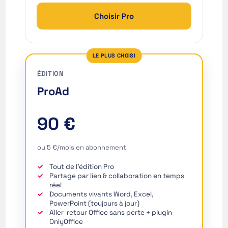
Choisir Pro
LE PLUS CHOISI
ÉDITION
ProAd
ʻŌlelo Hawaiʻi
90 €
Reo Tahiti
Te reo Māori
ou 5 €/mois en abonnement
Français (Suisse)
Tout de l’édition Pro
Français de Belgique
Partage par lien & collaboration en temps
réel
Français du Canada
Documents vivants Word, Excel,
PowerPoint (toujours à jour)
العربية (مصر)
Aller-retour Office sans perte + plugin
OnlyOffice
العربية (الإمارات)