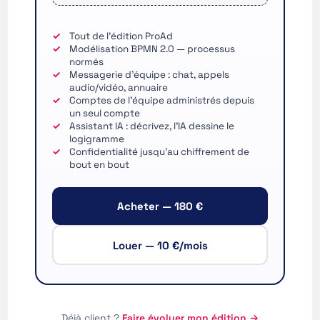
English (New Zealand)
English (Ireland)
Tout de l’édition ProAd
English (Australia)
Modélisation BPMN 2.0 — processus
normés
English (Canada)
Messagerie d’équipe : chat, appels
audio/vidéo, annuaire
English (US)
Comptes de l’équipe administrés depuis
un seul compte
العربية
Assistant IA : décrivez, l’IA dessine le
logigramme
Deutsch
Confidentialité jusqu’au chiffrement de
bout en bout
Türkçe
Polski
Acheter — 180 €
Русский
简体中文
Louer — 10 €/mois
한국어
日本語
Português
Déjà client ?
Faire évoluer mon édition →