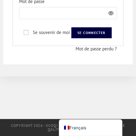
*
Obligatoire
Mot de passe
Deutsch
Türkçe
Polski
Se souvenir de moi
SE CONNECTER
Русский
简体中文
Mot de passe perdu ?
한국어
日本語
Português
Español
Nederlands
English (UK)
Italiano
COPYRIGHT 2026 - SCOQI - LOGICIELS QUALITÉ DE LA GAMME
Français
QALITEL DEPUIS 1993