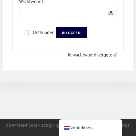
*
Vereist
Wachtwoord
Deutsch
Türkçe
Polski
Onthouden
INLOGGEN
Русский
简体中文
Je wachtwoord vergeten?
한국어
日本語
Português
Español
English (UK)
Italiano
Français
COPYRIGHT 2026 - SCOQI - QALITEL-KWALITEITSSOFTWARE SINDS
Nederlands
1993