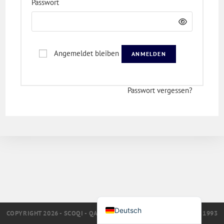
*
Erforderlich
Passwort
Türkçe
Polski
Русский
Angemeldet bleiben
ANMELDEN
简体中文
한국어
Passwort vergessen?
日本語
Português
Español
Nederlands
English (UK)
Italiano
Français
Deutsch
COPYRIGHT 2026 - SCOQI - QALITEL-QUALITÄTSSOFTWARE SEIT 1993