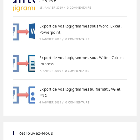
de 9,98 €
Español de Chile
15 JANVIER 2019
/
0 COMMENTAIRE
Español de Colombia
Español de Argentina
Export de vos logigrammes sous Word, Excel,
Powerpoint
Español de México
9 JANVIER 2019
/
0 COMMENTAIRE
Português do Brasil
English (India)
Export de vos logigrammes sous Writer, Calc et
Impress
English (South Africa)
7 JANVIER 2019
/
0 COMMENTAIRE
English (New Zealand)
English (Ireland)
Export de vos logigrammes au format SVG et
PNG
English (Australia)
4 JANVIER 2019
/
0 COMMENTAIRE
English (Canada)
English (US)
العربية
Retrouvez-Nous
Deutsch