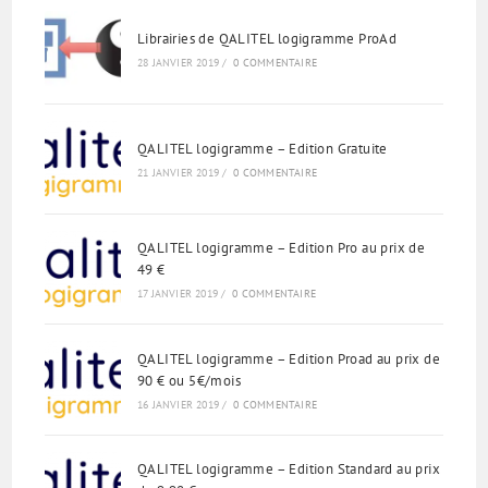
Reo Tahiti
Librairies de QALITEL logigramme ProAd
28 JANVIER 2019
/
0 COMMENTAIRE
Te reo Māori
Français (Suisse)
Français de Belgique
QALITEL logigramme – Edition Gratuite
21 JANVIER 2019
/
0 COMMENTAIRE
Français du Canada
العربية (مصر)
QALITEL logigramme – Edition Pro au prix de
العربية (الإمارات)
49 €
العربية (السعودية)
17 JANVIER 2019
/
0 COMMENTAIRE
香港中文
繁體中文
QALITEL logigramme – Edition Proad au prix de
90 € ou 5€/mois
Nederlands (België)
16 JANVIER 2019
/
0 COMMENTAIRE
Deutsch (Schweiz)
Deutsch (Österreich)
QALITEL logigramme – Edition Standard au prix