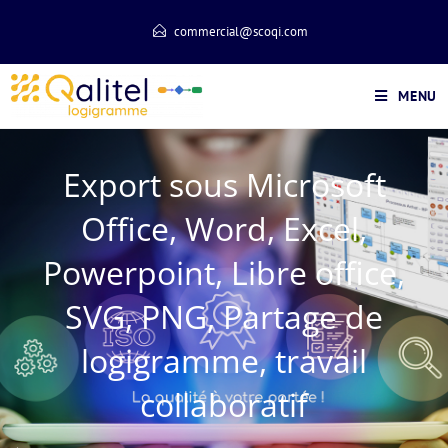
commercial@scoqi.com
MENU
Export sous Microsoft
Office, Word, Excel,
Powerpoint, Libre office,
SVG, PNG, Partage de
logigramme, travail
collaboratif