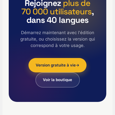
Rejoignez
plus de
English (Canada)
70 000 utilisateurs
,
English (US)
dans 40 langues
العربية
Deutsch
Démarrez maintenant avec l'édition
gratuite, ou choisissez la version qui
Türkçe
correspond à votre usage.
Polski
Русский
简体中文
Version gratuite à vie
→
한국어
Voir la boutique
日本語
Português
Español
Nederlands