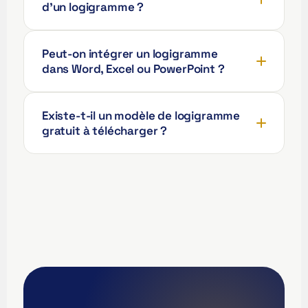
繁體中文
d'un logigramme ?
Nederlands (België)
Deutsch (Schweiz)
Peut-on intégrer un logigramme
dans Word, Excel ou PowerPoint ?
Deutsch (Österreich)
Español de Chile
Existe-t-il un modèle de logigramme
Español de Colombia
gratuit à télécharger ?
Español de Argentina
Español de México
Português do Brasil
English (India)
English (South Africa)
English (New Zealand)
English (Ireland)
English (Australia)