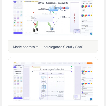
Mode opératoire — sauvegarde Cloud / SaaS