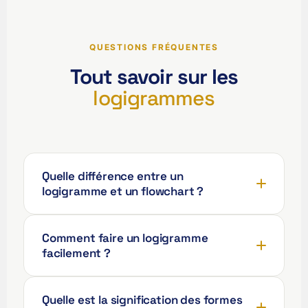
QUESTIONS FRÉQUENTES
Tout savoir sur les
ʻŌlelo Hawaiʻi
logigrammes
Reo Tahiti
Te reo Māori
Français (Suisse)
Quelle différence entre un
Français de Belgique
logigramme et un flowchart ?
Français du Canada
العربية (مصر)
Comment faire un logigramme
العربية (الإمارات)
facilement ?
العربية (السعودية)
香港中文
Quelle est la signification des formes