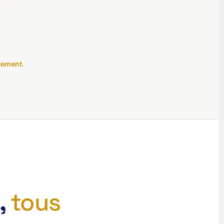
itement
.
,
tous