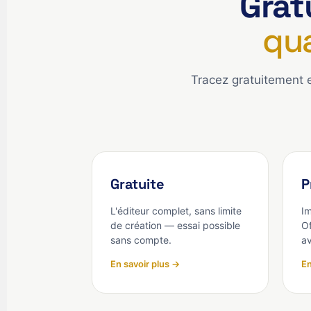
Grat
qu
Tracez gratuitement 
Gratuite
P
L'éditeur complet, sans limite
Im
de création — essai possible
Of
sans compte.
a
En savoir plus →
En