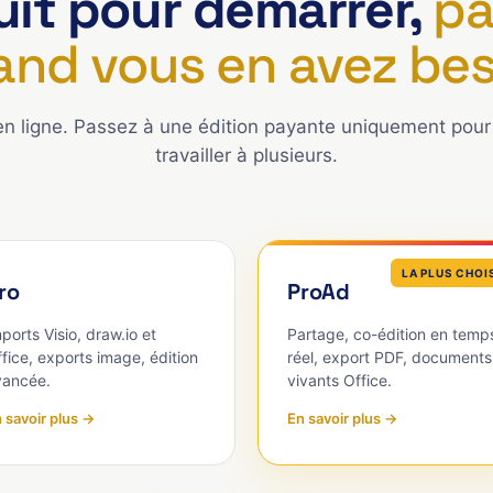
uit pour démarrer,
pa
and vous en avez bes
en ligne. Passez à une édition payante uniquement pour 
travailler à plusieurs.
LA PLUS CHOI
ro
ProAd
ports Visio, draw.io et
Partage, co-édition en temp
fice, exports image, édition
réel, export PDF, documents
vancée.
vivants Office.
 savoir plus →
En savoir plus →