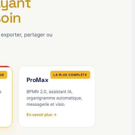
yant
oin
exporter, partager ou
SIE
LA PLUS COMPLÈTE
ProMax
s
BPMN 2.0, assistant IA,
organigramme automatique,
messagerie et visio.
En savoir plus →