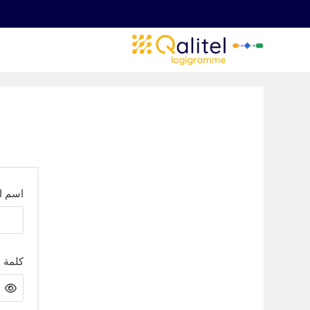
香港中文
خطّي
لى
繁體中文
لمحتوى
Nederlands (België)
Deutsch (Schweiz)
Deutsch (Österreich)
Español de Chile
Español de Colombia
Español de Argentina
Español de México
اسم ال
Português do Brasil
English (India)
English (South Africa)
كلمة 
English (New Zealand)
English (Ireland)