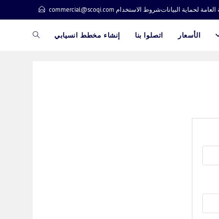
 العامة لحماية البيانات
شروط الاستخدام
commercial@scoqi.com
تبديل
الأسعار
اتصلوا بنا
إنشاء مخطط انسيابي
البحث
في
الموقع