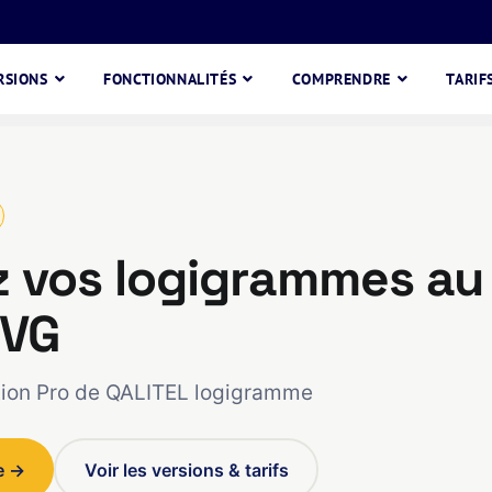
RSIONS
FONCTIONNALITÉS
COMPRENDRE
TARIF
z vos logigrammes au
SVG
ition Pro de QALITEL logigramme
e →
Voir les versions & tarifs