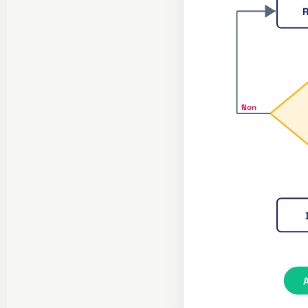
R
Non