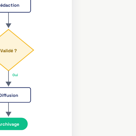
édaction
Validé ?
Oui
Diffusion
Archivage