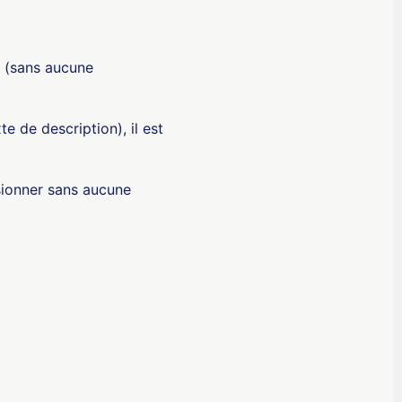
, (sans aucune
te de description), il est
sionner sans aucune
ʻŌlelo Hawaiʻi