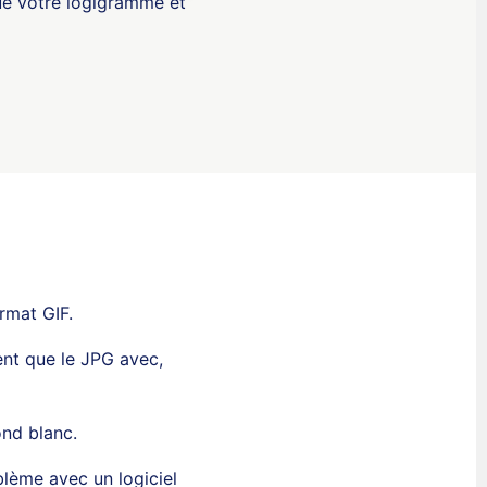
e votre logigramme et
rmat GIF.
vent que le JPG avec,
ond blanc.
blème avec un logiciel